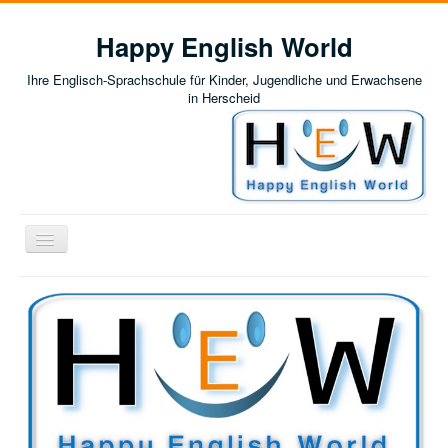
Happy English World
Ihre Englisch-Sprachschule für Kinder, Jugendliche und Erwachsene
in Herscheid
Navigation
an/aus
Home
News
Englisch für Kinder und Jugendliche
Einführung: Englisch für Kinder und Jugendliche
Vorbereitungskurs auf das 5. Schuljahr
Förderunterricht
Kursübersicht und Preise
Englisch für Erwachsene